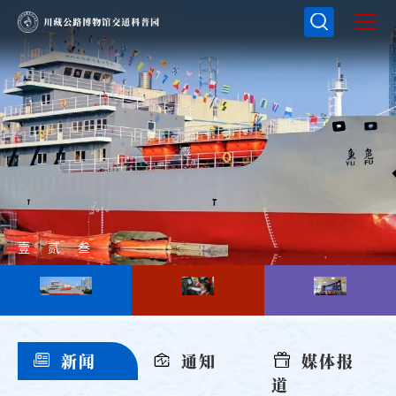
壹
贰
叁
新闻
通知
媒体报
道